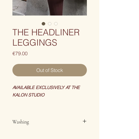
THE HEADLINER
LEGGINGS
Price
€79.00
Out of Stock
AVAILABLE EXCLUSIVELY AT THE
KALON STUDIO
THE HEADLINER LEGGINGS
Washing
Conçus pour offrir un maintien
optimal et une silhouette sculptée,
Wash delicately and separate